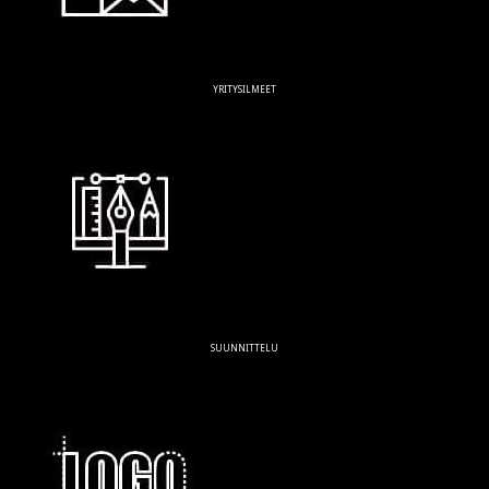
YRITYSILMEET
SUUNNITTELU